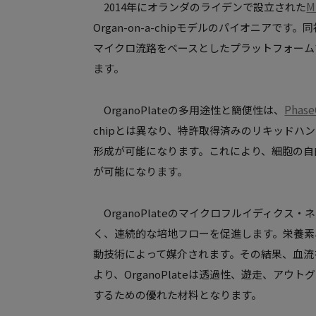
M
2014年にオランダのライデンで設立された
Organ-on-a-chipモデルのパイオニアで
マイクロ流路をベースとしたプラットフォーム
ます。
Phase
OrganoPlateの多用途性と簡便性は、
chipとは異なり、特許取得済みのリキッドハ
形成が可能になります。これにより、細胞の自
が可能になります。
OrganoPlateのマイクロフルイディク
く、連続的な培地フローを促進します。栄養素
動技術によって媒介されます。その結果、血流
より、OrganoPlateは透過性、遊走、ア
するための優れた材料となります。