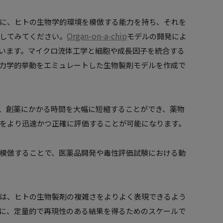
に、ヒトの生物学的環境を模倣する能力を持ち、それを
Organ-on-a-chip
してみてください。
モデルの開発によ
います。マイクロ流体工学と細胞や成長因子を統合する
力学的挙動をエミュレートした生物製剤モデルを作成で
功すれば、創薬にかかる時間を大幅に短縮することができ、薬物
をより迅速かつ正確に評価することが可能になります。
模倣することで、医薬品開発や毒性評価試験における動
は、ヒトの生物製剤の複雑さをよりよく表現できるよう
に、定量的で再現性のある結果を得るためのスケールで