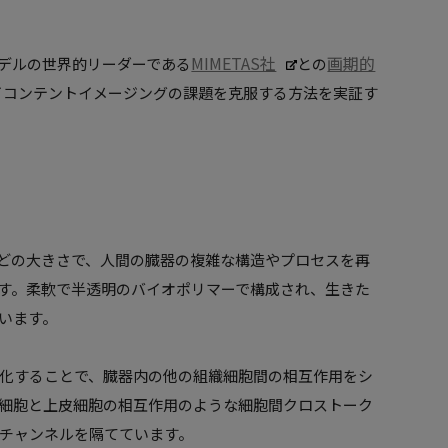
MIMETAS社
画期的
ipモデルの世界的リーダーである
との
イコンテントイメージングの課題を克服する方法を実証す
ィックほどの大きさで、人間の臓器の複雑な構造やプロセスを再
す。柔軟で半透明のバイオポリマーで構成され、生きた
います。
化することで、臓器内の他の組織細胞間の相互作用をシ
細胞と上皮細胞の相互作用のような細胞間クロストーク
チャンネルを隔てています。