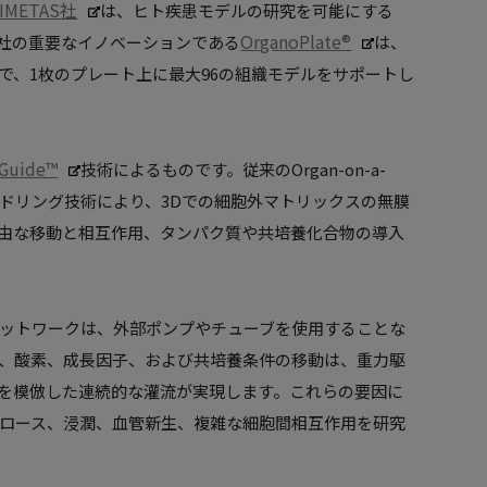
IMETAS社
は、ヒト疾患モデルの研究を可能にする
OrganoPlate®
す。同社の重要なイノベーションである
は、
で、1枚のプレート上に最大96の組織モデルをサポートし
Guide™
技術によるものです。従来のOrgan-on-a-
ンドリング技術により、3Dでの細胞外マトリックスの無膜
由な移動と相互作用、タンパク質や共培養化合物の導入
ス・ネットワークは、外部ポンプやチューブを使用することな
、酸素、成長因子、および共培養条件の移動は、重力駆
を模倣した連続的な灌流が実現します。これらの要因に
ウトグロース、浸潤、血管新生、複雑な細胞間相互作用を研究