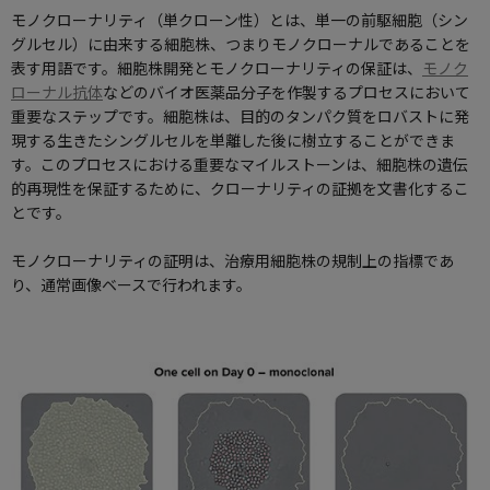
使用方法についてのお問い合わせ
モノクローナリティ（単クローン性）とは、単一の前駆細胞（シン
グルセル）に由来する細胞株、つまりモノクローナルであることを
修理、不具合、点検、移設等のお問い合わせ
表す用語です。細胞株開発とモノクローナリティの保証は、
モノク
ローナル抗体
などのバイオ医薬品分子を作製するプロセスにおいて
重要なステップです。細胞株は、目的のタンパク質をロバストに発
現する生きたシングルセルを単離した後に樹立することができま
す。このプロセスにおける重要なマイルストーンは、細胞株の遺伝
的再現性を保証するために、クローナリティの証拠を文書化するこ
とです。
モノクローナリティの証明は、治療用細胞株の規制上の指標であ
り、通常画像ベースで行われます。