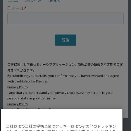
ご登録頂くと学術セミナーやアプリケーション、新製品等の情報を不定期でご案
内させて頂きます。
By submitting your details, you confirm that you have reviewed and agree
with the Molecular Devices
Privacy Policy
, and that you understand your privacy choices as they pertain to your
personal data as provided in the
Privacy Policy
under “Your Privacy Choices”.
当社および当社の提携企業はクッキーおよびその他のトラッキン
アプリケーション