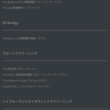
ImageXpress Pico自動細胞イメージングシステム
IN Carta画像解析ソフトウェア
3D Bioligy
CellXpress.ai 自動細胞培養システム
クローンスクリーニング
QPix微生物コロニーピッカー
ClonePix 2 自動動物細胞コロニーピッキングシステム
CloneSelect Imager (CSI and CSI FL)
DispenCell シングルセルディスペンサー
ハイスループットカイネティックスクリーニング