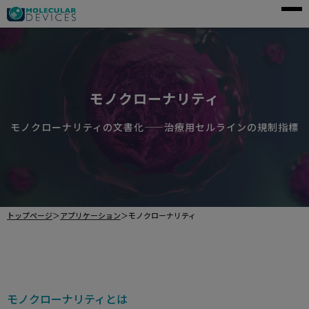
モレキュラーデバイスとは
アプリケーション
モノクローナリティ
製品一覧
モノクローナリティの文書化――治療用セルラインの規制指標
サービス・サポート
導入事例
企業情報
トップページ
＞
アプリケーション
＞
モノクローナリティ
資料請求
ご購入前のお問い合わせ
モノクローナリティとは