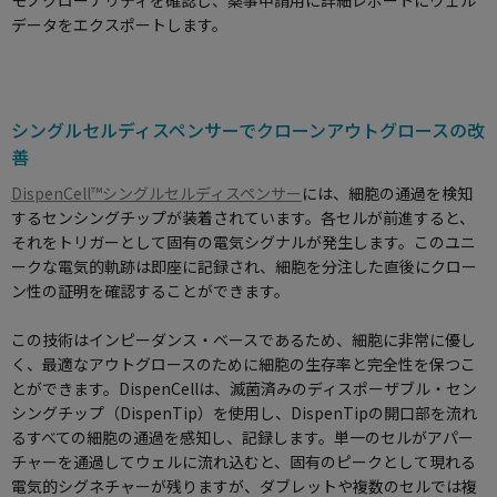
モノクローナリティを確認し、薬事申請用に詳細レポートにウェル
データをエクスポートします。
シングルセルディスペンサーでクローンアウトグロースの改
善
DispenCell™シングルセルディスペンサー
には、細胞の通過を検知
するセンシングチップが装着されています。各セルが前進すると、
それをトリガーとして固有の電気シグナルが発生します。このユニ
ークな電気的軌跡は即座に記録され、細胞を分注した直後にクロー
ン性の証明を確認することができます。
この技術はインピーダンス・ベースであるため、細胞に非常に優し
く、最適なアウトグロースのために細胞の生存率と完全性を保つこ
とができます。DispenCellは、滅菌済みのディスポーザブル・セン
シングチップ（DispenTip）を使用し、DispenTipの開口部を流れ
るすべての細胞の通過を感知し、記録します。単一のセルがアパー
チャーを通過してウェルに流れ込むと、固有のピークとして現れる
電気的シグネチャーが残りますが、ダブレットや複数のセルでは複