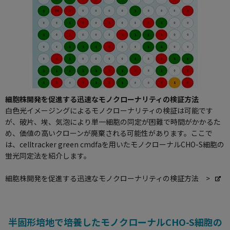
細胞株開発を促進する迅速なモノクローナリティの検証方法
白色光イメージングによるモノクローナリティの検証は可能です
が、破片、埃、気泡により単一細胞の同定が困難で時間がかかるた
め、価値の高いクローンが廃棄される可能性があります。ここで
は、celltracker green cmdfaを用いたモノクローナルCHO-S細胞の
蛍光同定法を紹介します。
細胞株開発を促進する迅速なモノクローナリティの検証方法 >
半固形培地で培養したモノクローナルCHO-S細胞の