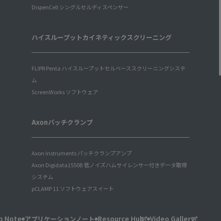
DispenCell シングルセルディスペンサー
ハイスループットカイネティックスクリーニング
FLIPR Penta ハイスループットセルベーススクリーニングシステ
ム
ScreenWorks ソフトウェア
Axonパッチクランプ
Axon Instruments パッチクランプアンプ
Axon Digidata1550B 低ノイズハムサイレンサー付きデータ取得
システム
pCLAMP 11 ソフトウェアスイート
b Note
アプリケーションノート
Resource Hub
Video Gallery