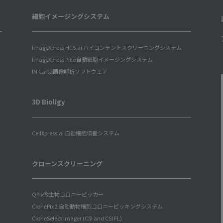
細胞イメージングシステム
ImageXpress HCS.ai ハイコンテントスクリーニングシステム
ImageXpress Pico自動細胞イメージングシステム
IN Carta画像解析ソフトウェア
3D Bioligy
CellXpress.ai 自動細胞培養システム
クローンスクリーニング
QPix微生物コロニーピッカー
ClonePix 2 自動動物細胞コロニーピッキングシステム
CloneSelect Imager (CSI and CSI FL)