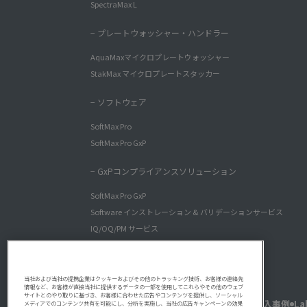
SpectraMax L
− プレートウォッシャー・ハンドラー
AquaMaxマイクロプレートウォッシャー
StakMax マイクロプレートスタッカー
− ソフトウェア
SoftMax Pro
SoftMax Pro GxP
− GxPコンプライアンスソリューション
SoftMax Pro GxP
Software インストレーション & バリデーションサービス
IQ/OQ/PM サービス
SpectraTest バリデーションプレート
当社および当社の提携企業はクッキーおよびその他のトラッキング技術、お客様の連絡先
情報など、お客様が直接当社に提供するデータの一部を使用してこれらやその他のウェブ
サイトとのやり取りに基づき、お客様に合わせた広告やコンテンツを提供し、ソーシャル
アプリケーション
サービス・サポート
導入事例
La
メディアでのコンテンツ共有を可能にし、分析を実施し、当社の広告キャンペーンの効果