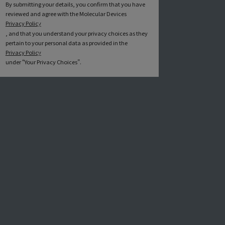
By submitting your details, you confirm that you have
reviewed and agree with the Molecular Devices
Privacy Policy
, and that you understand your privacy choices as they
pertain to your personal data as provided in the
Privacy Policy
under “Your Privacy Choices”.