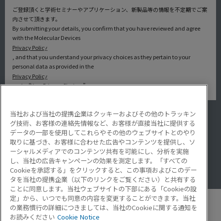
ご登録頂くと学術セミナーやアプリケーション、新製品等の情報を不定期でご案
内させて頂きます。
By submitting your details, you confirm that you have reviewed and agree
with the Molecular Devices
Privacy Policy
, and that you understand your privacy choices as they pertain to your
personal data as provided in the
Privacy Policy
under “Your Privacy Choices”.
当社および当社の提携企業はクッキーおよびその他のトラッキン
アプリケーション
グ技術、お客様の連絡先情報など、お客様が直接当社に提供する
サービス・サポート
データの一部を使用してこれらやその他のウェブサイトとのやり
導入事例
取りに基づき、お客様に合わせた広告やコンテンツを提供し、ソ
Lab Note
ーシャルメディアでのコンテンツ共有を可能にし、分析を実施
アプリケーションノート
し、当社の広告キャンペーンの効果を測定します。「すべての
Resource Hub
Cookieを承認する」をクリックすると、この事項およびこのデー
Video Gallery
タを当社の提携企業（以下のリンクをご覧ください）と共有する
ことに同意します。当社ウェブサイトの下部にある「Cookieの設
定」から、いつでも同意の内容を変更することができます。当社
の業務慣行の詳細につきましては、当社のCookieに関する通知を
お読みください
Cookie Notice