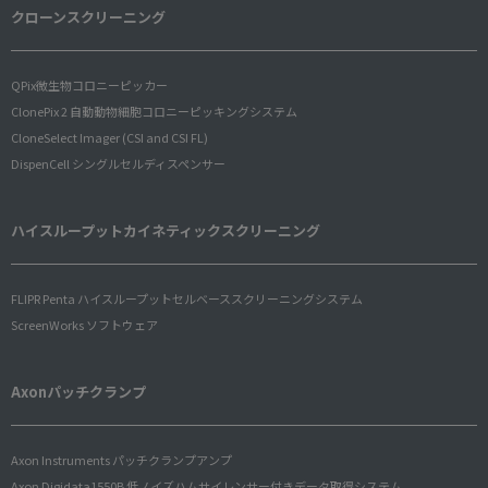
クローンスクリーニング
QPix微生物コロニーピッカー
ClonePix 2 自動動物細胞コロニーピッキングシステム
CloneSelect Imager (CSI and CSI FL)
DispenCell シングルセルディスペンサー
ハイスループットカイネティックスクリーニング
FLIPR Penta ハイスループットセルベーススクリーニングシステム
ScreenWorks ソフトウェア
Axonパッチクランプ
Axon Instruments パッチクランプアンプ
Axon Digidata1550B 低ノイズハムサイレンサー付きデータ取得システム