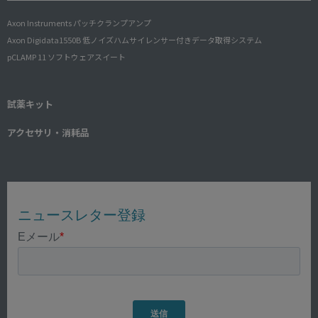
Axon Instruments パッチクランプアンプ
Axon Digidata1550B 低ノイズハムサイレンサー付きデータ取得システム
pCLAMP 11 ソフトウェアスイート
試薬キット
アクセサリ・消耗品