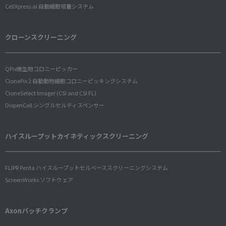
CellXpress.ai 自動細胞培養システム
クローンスクリーニング
QPix微生物コロニーピッカー
ClonePix 2 自動動物細胞コロニーピッキングシステム
CloneSelect Imager (CSI and CSI FL)
DispenCell シングルセルディスペンサー
ハイスループットカイネティックスクリーニング
FLIPR Penta ハイスループットセルベーススクリーニングシステム
ScreenWorks ソフトウェア
Axonパッチクランプ