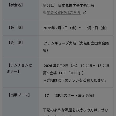
使用方法についてのお問い合わせ
【学会名】
第53回 日本毒性学会学術年会
※
学会公式HPはこちら
修理、不具合、点検、移設等のお問い合わせ
【会 期】
2026年 7月 1日（水）～ 7月 3日（金）
【会 場】
グランキューブ大阪（大阪府立国際会議
場）
【ランチョンセ
2026 年7 月2日（木） 12：15 ～ 13：15
ミナー】
第5 会場（10F「1009」）
＊詳細は以下のチラシをご覧ください。
【出展ブース】
17 （3Fポスター・展示会場）
下記のような課題をお持ちの方は、ぜひ