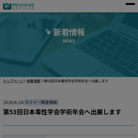
モレキュラーデバイスとは
新着情報
アプリケーション
NEWS
製品一覧
サービス・サポート
導入事例
トップページ
＞
新着情報
＞
第53回日本毒性学会学術年会へ出展します
企業情報
2026/6/24
セミナー関連情報
資料請求
第53回日本毒性学会学術年会へ出展します
ご購入前のお問い合わせ