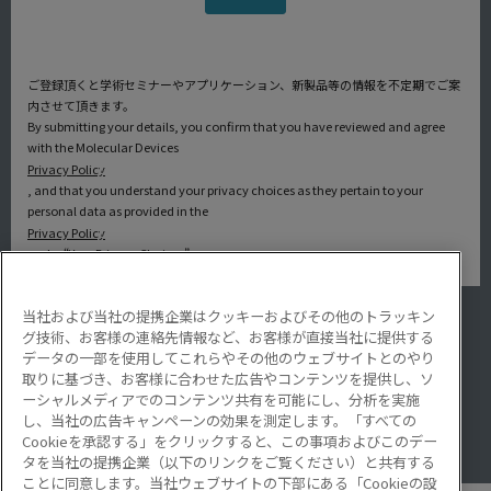
ご登録頂くと学術セミナーやアプリケーション、新製品等の情報を不定期でご案
内させて頂きます。
By submitting your details, you confirm that you have reviewed and agree
with the Molecular Devices
Privacy Policy
, and that you understand your privacy choices as they pertain to your
personal data as provided in the
Privacy Policy
under “Your Privacy Choices”.
当社および当社の提携企業はクッキーおよびその他のトラッキン
アプリケーション
グ技術、お客様の連絡先情報など、お客様が直接当社に提供する
サービス・サポート
データの一部を使用してこれらやその他のウェブサイトとのやり
導入事例
取りに基づき、お客様に合わせた広告やコンテンツを提供し、ソ
Lab Note
ーシャルメディアでのコンテンツ共有を可能にし、分析を実施
アプリケーションノート
し、当社の広告キャンペーンの効果を測定します。「すべての
Resource Hub
Cookieを承認する」をクリックすると、この事項およびこのデー
Video Gallery
タを当社の提携企業（以下のリンクをご覧ください）と共有する
ことに同意します。当社ウェブサイトの下部にある「Cookieの設