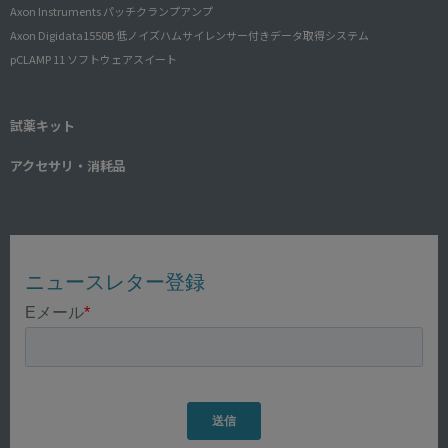
Axon Instruments パッチクランプアンプ
Axon Digidata1550B 低ノイズハムサイレンサー付きデータ取得システム
pCLAMP 11 ソフトウェアスイート
試薬キット
アクセサリ・消耗品