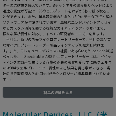
ターの柔軟性を備えています。8チャンネルの読み取りヘッドにより
迅速な測定が可能で、96ウェルプレートをわずか5秒で読み取るこ
とができます。また、業界最先端のSoftMax® Proデータ取得・解析
ソフトウェアが付属されています。単純なエンドポイントアッセイ
からカスタム演算を要する複雑なカイネティックアッセイまで、
様々な解析要件に対応し、すべての研究者のニーズに応えます。
「当社は、新型の吸光マイクロプレートリーダーで、当社の高品質
なマイクロプレートリーダー製品ラインナップを拡大し続けま
す。」と、モレキュラーデバイスの社長であるGreg Milosevichは述
べました。「SpectraMax ABS Plusプレートリーダーには、ピペッ
ティングの誤差で生じうる容量の差異の影響を受けずに96ウェルま
たは384ウェルプレートで一貫性のある結果を得る事ができる、当
社の特許取得済みPathCheck®テクノロジーが標準搭載されていま
す。」
製品の詳細を見る
Molecular Devices, LLC（米