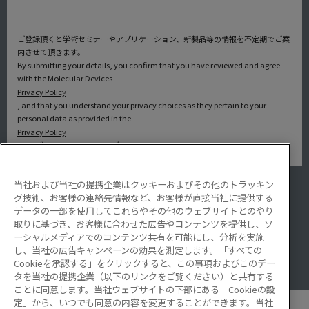
ご登録頂くと学術セミナーやアプリケーション、新製品等の情報を不定期でご案
内させて頂きます。
By submitting your details, you confirm that you have reviewed and agree
with the Molecular Devices
Privacy Policy
, and that you understand your privacy choices as they pertain to your
personal data as provided in the
Privacy Policy
under “Your Privacy Choices”.
当社および当社の提携企業はクッキーおよびその他のトラッキン
アプリケーション
グ技術、お客様の連絡先情報など、お客様が直接当社に提供する
サービス・サポート
データの一部を使用してこれらやその他のウェブサイトとのやり
導入事例
取りに基づき、お客様に合わせた広告やコンテンツを提供し、ソ
Lab Note
ーシャルメディアでのコンテンツ共有を可能にし、分析を実施
アプリケーションノート
し、当社の広告キャンペーンの効果を測定します。「すべての
Resource Hub
Cookieを承認する」をクリックすると、この事項およびこのデー
Video Gallery
タを当社の提携企業（以下のリンクをご覧ください）と共有する
ことに同意します。当社ウェブサイトの下部にある「Cookieの設
定」から、いつでも同意の内容を変更することができます。当社