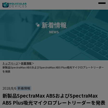
モレキュラーデバイスとは
新着情報
アプリケーション
NEWS
製品一覧
サービス・サポート
導入事例
トップページ
＞
新着情報
＞
企業情報
新製品SpectraMax ABSおよびSpectraMax ABS Plus吸光マイクロプレートリーダー
を発表
資料請求
2018/8/6
新着情報
新製品SpectraMax ABSおよびSpectraMax
ご購入前のお問い合わせ
ABS Plus吸光マイクロプレートリーダーを発表