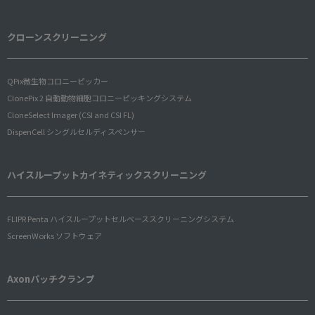
クローンスクリーニング
QPix微生物コロニーピッカー
ClonePix 2 自動動物細胞コロニーピッキングシステム
CloneSelect Imager (CSI and CSI FL)
DispenCell シングルセルディスペンサー
ハイスループットカイネティックスクリーニング
FLIPR Penta ハイスループットセルベーススクリーニングシステム
ScreenWorks ソフトウェア
Axonパッチクランプ