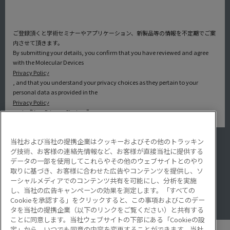
ご登録頂くと学術セミナーやアプリケーション、新製品等の情報を不定期でご案
内させて頂きます。
By submitting your details, you confirm that you have reviewed and agree
with the Molecular Devices
Privacy Policy
, and that you understand your privacy choices as they pertain to your
personal data as provided in the
Privacy Policy
under “Your Privacy Choices”.
当社および当社の提携企業はクッキーおよびその他のトラッキン
アプリケーション
グ技術、お客様の連絡先情報など、お客様が直接当社に提供する
サービス・サポート
データの一部を使用してこれらやその他のウェブサイトとのやり
導入事例
取りに基づき、お客様に合わせた広告やコンテンツを提供し、ソ
Lab Note
ーシャルメディアでのコンテンツ共有を可能にし、分析を実施
アプリケーションノート
し、当社の広告キャンペーンの効果を測定します。「すべての
Resource Hub
Cookieを承認する」をクリックすると、この事項およびこのデー
Video Gallery
タを当社の提携企業（以下のリンクをご覧ください）と共有する
ことに同意します。当社ウェブサイトの下部にある「Cookieの設
定」から、いつでも同意の内容を変更することができます。当社