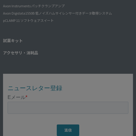
Axon Instruments パッチクランプアンプ
Axon Digidata1550B 低ノイズハムサイレンサー付きデータ取得システム
pCLAMP 11 ソフトウェアスイート
試薬キット
アクセサリ・消耗品