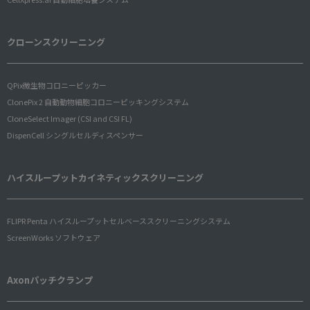
クローンスクリーニング
QPix微生物コロニーピッカー
ClonePix 2 自動動物細胞コロニーピッキングシステム
CloneSelect Imager (CSI and CSI FL)
DispenCell シングルセルディスペンサー
ハイスループットカイネティックスクリーニング
FLIPR Penta ハイスループットセルベーススクリーニングシステム
ScreenWorks ソフトウェア
Axonパッチクランプ