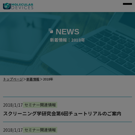
モレキュラーデバイスとは
NEWS
アプリケーション
新着情報：2018年
製品一覧
サービス・サポート
導入事例
トップページ
＞
新着情報
＞
2018年
企業情報
資料請求
2018/1/17
セミナー関連情報
スクリーニング学研究会第6回チュートリアルのご案内
ご購入前のお問い合わせ
2018/1/17
セミナー関連情報