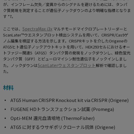
が、インフレーム欠失／変異からのシグナルを避けるためには、タンパ
ク質発現を測定することが遺伝子ノックダウンのより明確な指標となりま
す *7。
SpectraMax i3x
ここでは、
マルチモードマイクロプレートリーダーと
ScanLater™ウエスタンブロット検出システムを用いて、CRISPR/Cas9ゲ
ノム編集を検証する方法を示します。CRISPRキットを介したOrigeneの
ATG5ヒト遺伝子ノックアウトキットを用いて、HEK293セルにおけるオー
トファジー関連5（ATG5）タンパク質の発現をノックダウンし、緑色蛍光
タンパク質（GFP）とピューロマイシン耐性遺伝子をノックインしまし
ScanLaterウェスタンブロット
た。ノックダウンは
解析で確認しまし
た。
材料
ATG5 Human CRISPR Knockout kit via CRISPR (Origene)
FUGENE HDトランスフェクション試薬 (Promega)
Opti-MEM 還元血清培地 (ThermoFisher)
ATG5 に対するウサギポリクローナル抗体 (Origene)