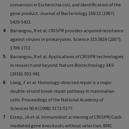
conversion in Escherichia coli, and identification of the
gene product.
Journal of Bacteriology
169.12 (1987):
5429-5433.
Barrangou, R et al. CRISPR provides acquired resistance
against viruses in prokaryotes.
Science
315.5819 (2007):
1709-1712.
Barrangou, R et al. Applications of CRISPR technologies
in research and beyond.
Nature Biotechnology
34.9
(2016): 933-941.
Liang, F et al. Homology-directed repair is a major
double-strand break repair pathway in mammalian
cells.
Proceedings of the National Academy of
Sciences
95.9 (1998): 5172-5177.
Estep, JA et al. Immunoblot screening of CRISPR/Cas9-
mediated gene knockouts without selection.
BMC