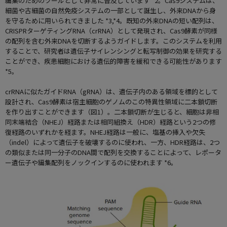
編集のためのツールとして非常に普及しています *2。Cas9システムは、
細菌や古細菌の自然免疫システムの一部として誕生し、外来DNAから身
を守るために用いられてきました *3,*4。既知の外来DNAの短い配列は、
CRISPRターゲティングRNA（crRNA）として発現され、Cas9酵素が同様
の配列を含む外来DNAを切断するようガイドします。このシステムを利用
することで、研究者は遺伝子サイレンシングと転写制御の効果を研究する
ことができ、疾患細胞における遺伝的障害を緩和できる可能性があります
*5。
crRNAに似たガイドRNA（gRNA）は、遺伝子内のある領域を標的として
設計され、Cas9酵素は宿主細胞のゲノムのこの特異性領域に二本鎖切断
を作り出すことができます（図1）。二本鎖切断が生じると、細胞は非相
同末端結合（NHEJ）経路または相同組換え（HDR）経路という2つの修
復経路のいずれかを経ます。NHEJ経路は一般に、塩基の挿入や欠失
（indel）によって遺伝子を破壊するのに使われ、一方、HDR経路は、2つ
の類似または同一分子のDNA間で配列を交換することによって、レポータ
ー遺伝子や編集配列をノックインするのに使われます *6。