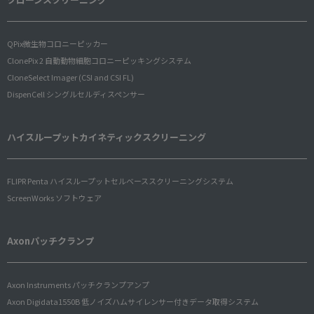
QPix微生物コロニーピッカー
ClonePix 2 自動動物細胞コロニーピッキングシステム
CloneSelect Imager (CSI and CSI FL)
DispenCell シングルセルディスペンサー
ハイスループットカイネティックスクリーニング
FLIPR Penta ハイスループットセルベーススクリーニングシステム
ScreenWorks ソフトウェア
Axonパッチクランプ
Axon Instruments パッチクランプアンプ
Axon Digidata1550B 低ノイズハムサイレンサー付きデータ取得システム