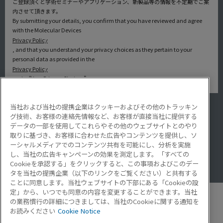
ご登録頂くと学術セミナーやアプリケーション、新製品等の情報を不定期でご案
内させて頂きます。
By submitting your details, you confirm that you have reviewed and agree
with the Molecular Devices
Privacy Policy
, and that you understand your privacy choices as they pertain to your
personal data as provided in the
Privacy Policy
under “Your Privacy Choices”.
当社および当社の提携企業はクッキーおよびその他のトラッキン
アプリケーション
グ技術、お客様の連絡先情報など、お客様が直接当社に提供する
サービス・サポート
データの一部を使用してこれらやその他のウェブサイトとのやり
導入事例
取りに基づき、お客様に合わせた広告やコンテンツを提供し、ソ
Lab Note
ーシャルメディアでのコンテンツ共有を可能にし、分析を実施
アプリケーションノート
し、当社の広告キャンペーンの効果を測定します。「すべての
Resource Hub
Cookieを承認する」をクリックすると、この事項およびこのデー
Video Gallery
タを当社の提携企業（以下のリンクをご覧ください）と共有する
ことに同意します。当社ウェブサイトの下部にある「Cookieの設
定」から、いつでも同意の内容を変更することができます。当社
の業務慣行の詳細につきましては、当社のCookieに関する通知を
お読みください
Cookie Notice