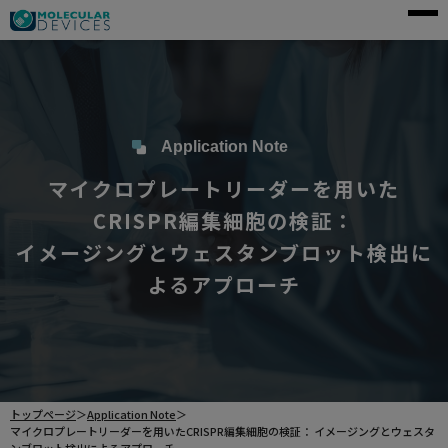
モレキュラーデバイスとは
アプリケーション
製品一覧
Application Note
マイクロプレートリーダーを用いた
サービス・サポート
CRISPR編集細胞の検証：
導入事例
イメージングとウェスタンブロット検出に
企業情報
よるアプローチ
資料請求
ご購入前のお問い合わせ
トップページ
＞
Application Note
＞
マイクロプレートリーダーを用いたCRISPR編集細胞の検証： イメージングとウェスタ