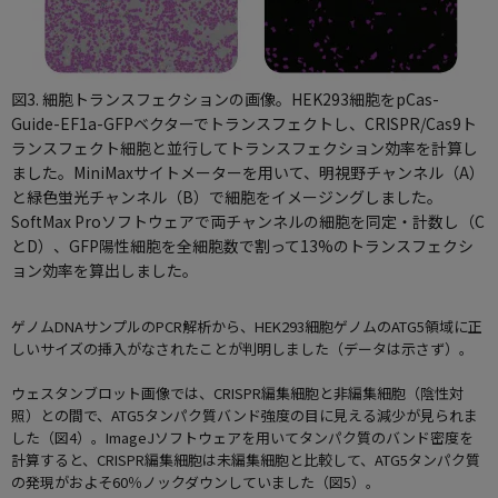
図3. 細胞トランスフェクションの画像。HEK293細胞をpCas-
Guide-EF1a-GFPベクターでトランスフェクトし、CRISPR/Cas9ト
ランスフェクト細胞と並行してトランスフェクション効率を計算し
ました。MiniMaxサイトメーターを用いて、明視野チャンネル（A）
と緑色蛍光チャンネル（B）で細胞をイメージングしました。
SoftMax Proソフトウェアで両チャンネルの細胞を同定・計数し（C
とD）、GFP陽性細胞を全細胞数で割って13%のトランスフェクシ
ョン効率を算出しました。
ゲノムDNAサンプルのPCR解析から、HEK293細胞ゲノムのATG5領域に正
しいサイズの挿入がなされたことが判明しました（データは示さず）。
ウェスタンブロット画像では、CRISPR編集細胞と非編集細胞（陰性対
照）との間で、ATG5タンパク質バンド強度の目に見える減少が見られま
した（図4）。ImageJソフトウェアを用いてタンパク質のバンド密度を
計算すると、CRISPR編集細胞は未編集細胞と比較して、ATG5タンパク質
の発現がおよそ60％ノックダウンしていました（図5）。