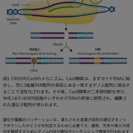
図1. CRISPR/Cas9のメカニズム。Cas9酵素は、まずガイドRNAに結
合し、次に3塩基PAM配列の直前にある一致するゲノム配列に結合す
ることで活性化されます。その後、Cas9酵素が二本鎖切断を作り、
NHEJまたはHDR経路のいずれかがDNAの修復に使用され、編集さ
れた遺伝子配列が得られます。
遺伝子編集のバリデーションは、導入された変異が目的の遺伝子をノッ
クダウンしたかどうかを判定するために必要です。通常、欠失や挿入の成
功を確認するためにゲノムPCRや遺伝子シーケンシング検査が行われます