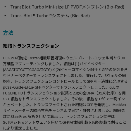
TransBlot Turbo Mini-size LF PVDFメンブレン (Bio-Rad)
Trans-Blot® Turbo™システム (Bio-Rad)
方法
細胞トランスフェクション
HEK293細胞をCostar組織培養処理6-ウェルプレートに1ウェル当たり30
万細胞でプレーティングしました。細胞は(1)ガイドベクター
(AAGATGTGCTTCGAGATGTG)と(2)ピューロマイシン耐性とGFPの配列を含
むドナーベクターでトランスフェクトしました。並行して、3ウェルの細
胞を、トランスフェクションコントロールとしてGFPを一過性に発現する
pCas-Guide-EF1a-GFPベクターでトランスフェクトしました。6μLの
FUGENE HDトランスフェクション試薬と2μgの全DNA（3:1の比率）を用
いて細胞をトランスフェクトしました。その後、細胞を37℃で一晩イン
キュベートした。トランスフェクトされた細胞はGFPを発現し、MiniMax
サイトメーターの緑色蛍光チャンネルで同定・計数されました。総細胞
数はStainFree解析を用いて算出し、トランスフェクション効率は
SoftMax Proソフトウェアを用いてGFP陽性細胞数を細胞総数で割ること
により測定しました。