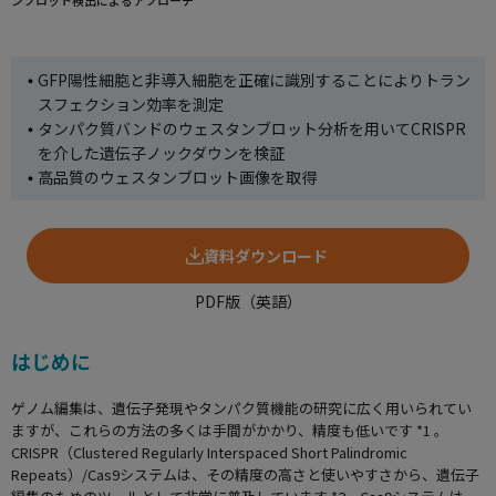
使用方法についてのお問い合わせ
ンブロット検出によるアプローチ
修理、不具合、点検、移設等のお問い合わせ
GFP陽性細胞と非導入細胞を正確に識別することによりトラン
スフェクション効率を測定
タンパク質バンドのウェスタンブロット分析を用いてCRISPR
を介した遺伝子ノックダウンを検証
高品質のウェスタンブロット画像を取得
資料ダウンロード
PDF版（英語）
はじめに
ゲノム編集は、遺伝子発現やタンパク質機能の研究に広く用いられてい
ますが、これらの方法の多くは手間がかかり、精度も低いです *1 。
CRISPR（Clustered Regularly Interspaced Short Palindromic
Repeats）/Cas9システムは、その精度の高さと使いやすさから、遺伝子