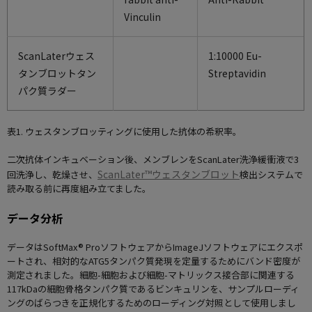
Vinculin
ScanLaterウェス
1:10000 Eu-
タンブロットタン
Streptavidin
パク質ラダー
表1. ウェスタンブロッティングに使用した抗体の希釈率。
二次抗体インキュベーション後、メンブレンをScanLater洗浄緩衝液で3
ScanLater™ウェスタンブロット
回洗浄し、乾燥させ、
検出システムで
読み取る前に再度組み立てました。
データ分析
データはSoftMax® ProソフトウェアからImageJソフトウェアにエクスポ
ートされ、相対的なATG5タンパク質発現を定量するためにバンド密度が
測定されました。細胞-細胞および細胞-マトリックス接合部に関連する
117kDaの細胞骨格タンパク質であるビンキュリンを、サンプルローディ
ングのばらつきを正規化するためのローディング対照として使用しまし