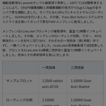
細胞溶解液をLaemmliサンプル緩衝液で希釈し、100℃で10分間煮沸する
ことにより、CRISPR編集細胞と非編集細胞の両方から5μgと10μgの全タ
ンパク質を調製しました。サンプルを4-20%プレキャストゲルにローディ
ングし、SDSPAGEを行いました。その後、Trans-Blot Turboシステムのセ
ミドライ法を用いてタンパク質をPVDFメンブレンに転写しました。
メンブレンはScanLaterブロッキング緩衝液中、室温で1時間インキュベ
ートしました。その後、メンブレンのローディング対照、ラダー、ATG5
領域のレーンを別々に切り分け、それぞれの一次抗体（表1参照）中で
4℃、一晩インキュベートしました。ScanLater洗浄緩衝液で3回洗浄した
後、ブロットをScanLater Eu標識二次抗体と室温で1時間インキュベート
しました。抗体とその希釈倍率を表1に示します。
一次抗体
二次抗体
サンプルブロット
1:2500 rabbit
1:10000 Goat
anti-ATG5
Anti-Rabbit
ローディング対照
1:10000
1:10000 Goat
rabbit anti-
Anti-Rabbit