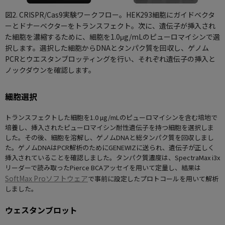
図2. CRISPR/Cas9実験ワークフロー。HEK293細胞にガイドベクタ
ーとドナーベクターをトランスフェクト。次に、遺伝子が挿入され
た細胞を濃縮するために、細胞を1.0μg/mLのピューロマイシンで選
択します。選択した細胞からDNAとタンパク質を回収し、ゲノム
PCRとウエスタンブロッティングを行い、それぞれ遺伝子の挿入と
ノックダウンを確認します。
細胞選択
トランスフェクトした細胞を1.0 µg/mLのピューロマイシンを含む培地で
培養し、挿入されたピューロマイシン耐性遺伝子を持つ細胞を選択しま
した。その後、細胞を溶解し、ゲノムDNAと総タンパク質を回収しまし
た。ゲノムDNAはPCR解析のためにGENEWIZに送られ、遺伝子が正しく
挿入されていることを確認しました。タンパク質濃度は、SpectraMax i3x
リーダーで読み取ったPierce BCAアッセイを用いて定量し、結果は
SoftMax Proソフトウェア
で事前に設定したプロトコールを用いて解析
しました。
ウェスタンブロット