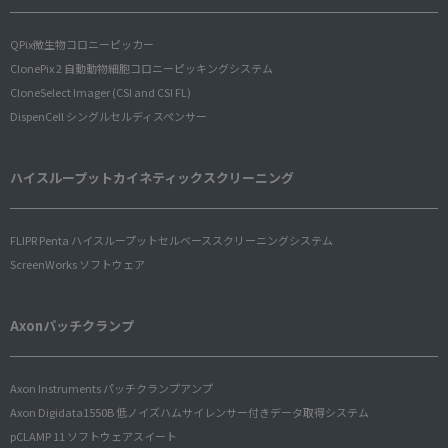
QPix微生物コロニーピッカー
ClonePix 2 自動動物細胞コロニーピッキングシステム
CloneSelect Imager (CSI and CSI FL)
DispenCell シングルセルディスペンサー
ハイスループットカイネティックスクリーニング
FLIPR Penta ハイスループットセルベーススクリーニングシステム
ScreenWorks ソフトウェア
Axonパッチクランプ
Axon Instruments パッチクランプアンプ
Axon Digidata1550B 低ノイズハムサイレンサー付きデータ取得システム
pCLAMP 11 ソフトウェアスイート