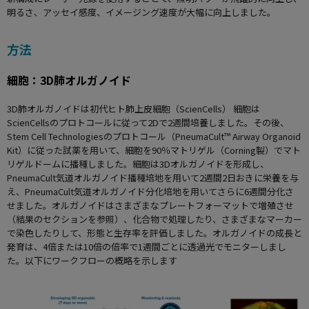
明るさ、アッセイ感度、イメージング速度が大幅に向上しました。
方法
細胞：3D肺オルガノイド
3D肺オルガノイドは初代ヒト肺上皮細胞（ScienCells） 細胞は
ScienCellsのプロトコールに従って2Dで2週間培養しました。その後、
Stem Cell Technologiesのプロトコール（PneumaCult™ Airway Organoid
Kit）に従った試薬を用いて、細胞を90％マトリゲル（Corning製）でマト
リゲルドームに播種しました。細胞は3Dオルガノイドを形成し、
PneumaCult気道オルガノイド播種培地を用いて2週間2日おきに栄養を与
え、PneumaCult気道オルガノイド分化培地を用いてさらに6週間分化さ
せました。オルガノイドはさまざまなプレートフォーマットで増殖させ
（結果のセクションを参照）、化合物で処理したり、さまざまなマーカー
で染色したりして、形態と生存率を評価しました。オルガノイドの成長と
発育は、4倍または10倍の倍率で1週間ごとに透過光でモニターしまし
た。以下にワークフローの概略を示します