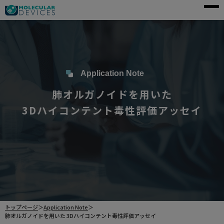
モレキュラーデバイスとは
アプリケーション
製品一覧
Application Note
肺オルガノイドを用いた
サービス・サポート
3Dハイコンテント毒性評価アッセイ
導入事例
企業情報
資料請求
ご購入前のお問い合わせ
トップページ
＞
Application Note
＞
肺オルガノイドを用いた 3Dハイコンテント毒性評価アッセイ