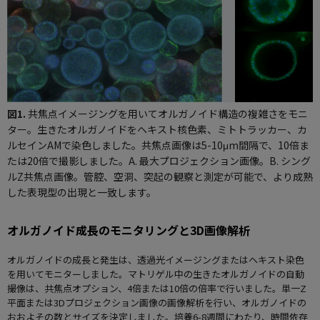
図1.
共焦点イメージングを用いてオルガノイド構造の複雑さをモニ
ター。生きたオルガノイドをヘキスト核色素、ミトトラッカー、カ
ルセインAMで染色しました。共焦点画像は5-10μm間隔で、10倍ま
たは20倍で撮影しました。A. 最大プロジェクション画像。B. シング
ルZ共焦点画像。管腔、空洞、突起の観察と測定が可能で、より成熟
した表現型の出現と一致します。
オルガノイド成長のモニタリングと3D画像解析
オルガノイドの成長と発生は、透過光イメージングまたはヘキスト染色
を用いてモニターしました。マトリゲル中の生きたオルガノイドの自動
撮像は、共焦点オプション、4倍または10倍の倍率で行いました。単一Z
平面または3Dプロジェクション画像の画像解析を行い、オルガノイドの
おおよその数とサイズを決定しました。培養6-8週間にわたり、時間依存