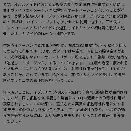
です。オルガノイドにおける表現型の変化を定量的に評価するためには、
オルガノイドのイメージングと解析をオートメーション化することが重
要で、実験や試験のスループットを向上させます。プロジェクション画像
の2D解析は、ハイスループットなアッセイに利用できます。下の例は、
コントロールのオルガノイドと炎症性サイトカインや細胞毒性物質で処
理したオルガノイドのLive-Dead解析です。
共焦点イメージングと3D画像解析は、複雑な3D生物学のアッセイを捉え
るのに特に有用です。3Dオルガノイドは中空で、内部に内腔や空洞があ
り、光が透過しやすいため、マトリゲルに埋め込まれた複数の微小組織を
「透過してイメージング」することができます。白血病の治療に使われる
イブルチニブなどの抗がん剤の中には、肺毒性作用を引き起こすものが
あることが示されています。私たちは、3D肺オルガノイドを用いて抗癌
剤イブルチニブの毒性試験を行いました。
興味深いことに、イブルチニブのEC₅₀〜3μMで有意な細胞毒性が観察され
ましたが、同じ細胞を2D培養した場合には100μM濃度でのみ毒性作用が
観察されました。この結果は、選択された薬剤の細胞毒性作用に対する
3Dモデルの感度がより高いことを示している可能性があり、化合物の効
果を評価するためには、より複雑なモデルを用いることの重要性を強調
しています。