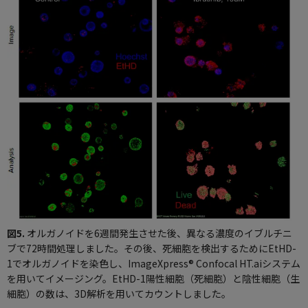
図5.
オルガノイドを6週間発生させた後、異なる濃度のイブルチニ
ブで72時間処理しました。その後、死細胞を検出するためにEtHD-
1でオルガノイドを染色し、ImageXpress® Confocal HT.aiシステム
を用いてイメージング。EtHD-1陽性細胞（死細胞）と陰性細胞（生
細胞）の数は、3D解析を用いてカウントしました。