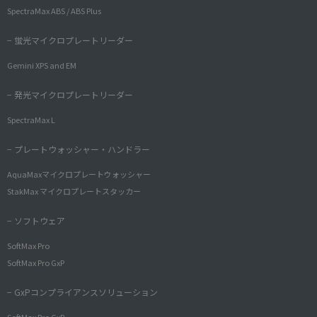
SpectraMax ABS / ABS Plus
− 蛍光マイクロプレートリーダー
Gemini XPS and EM
− 発光マイクロプレートリーダー
SpectraMax L
− プレートウォッシャー・ハンドラー
AquaMaxマイクロプレートウォッシャー
StakMax マイクロプレートスタッカー
− ソフトウェア
SoftMax Pro
SoftMax Pro GxP
− GxPコンプライアンスソリューション