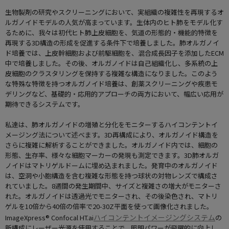
生物製剤の研究やスクリーニングにおいて、実組織の複雑性を再現するオ
ルガノイドモデルの人気が高まっています。生体内のヒト肺をモデル化す
るために、我々は初代ヒト肺上皮細胞を、気道の形態的・機能的特徴を
再現する3D構造の形成を促進する条件下で培養しました。肺オルガノイ
ド培養では、上皮幹細胞および前駆細胞を、混合成長因子を添加したECM
中で培養しました。その後、オルガノイドは自己組織化し、多系統の上
皮細胞のクラスタリングを保持する複雑な構造になりました。このよう
な特殊な特徴を持つオルガノイド培養は、創薬スクリーニングや疾患モ
デリングなど、基礎的・応用的アプローチの両方において、幅広い応用が
期待できるシステムです。
私達は、肺オルガノイドの増殖と分化をモニターするハイコンテントイ
メージング法について述べます。3D再構成により、オルガノイド構造を
さらに複雑に解析することができました。オルガノイド内では、細胞の
形態、生存率、様々な細胞マーカーの発現も測定できます。3D肺オルガ
ノイドはマトリゲルドームに埋め込まれました。発育中のオルガノイド
は、空洞や小胞構造を含む複雑な形態を持つ球状の対物レンズで構成さ
れていました。8週間の発生期間中、サイズと複雑さの増大がモニターさ
れた。オルガノイドは透過光でモニターされ、その後染色され、マトリ
ゲルを10倍から40倍の倍率で20-30Z平面を使って画像化されました。
ハイコンテントイメージングシステム
ImageXpress® Confocal HT.ai
の
新構成にレーザー光源を使用することで、照明パワーが飛躍的に向上し、