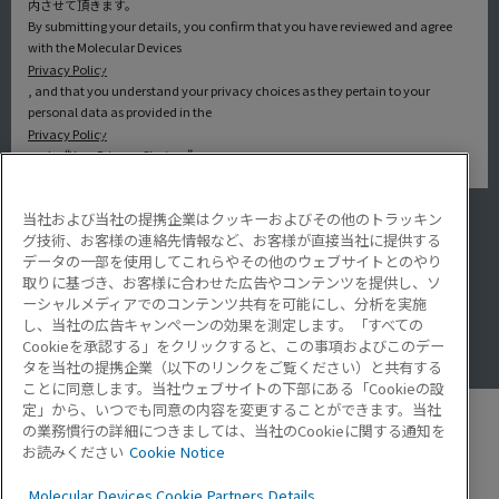
内させて頂きます。
By submitting your details, you confirm that you have reviewed and agree
with the Molecular Devices
Privacy Policy
, and that you understand your privacy choices as they pertain to your
personal data as provided in the
Privacy Policy
under “Your Privacy Choices”.
当社および当社の提携企業はクッキーおよびその他のトラッキン
アプリケーション
グ技術、お客様の連絡先情報など、お客様が直接当社に提供する
サービス・サポート
データの一部を使用してこれらやその他のウェブサイトとのやり
導入事例
取りに基づき、お客様に合わせた広告やコンテンツを提供し、ソ
Lab Note
ーシャルメディアでのコンテンツ共有を可能にし、分析を実施
アプリケーションノート
し、当社の広告キャンペーンの効果を測定します。「すべての
Resource Hub
Cookieを承認する」をクリックすると、この事項およびこのデー
Video Gallery
タを当社の提携企業（以下のリンクをご覧ください）と共有する
ことに同意します。当社ウェブサイトの下部にある「Cookieの設
定」から、いつでも同意の内容を変更することができます。当社
の業務慣行の詳細につきましては、当社のCookieに関する通知を
お読みください
Cookie Notice
モレキュラーデバイスとは
Molecular Devices Cookie Partners Details