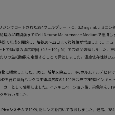
-リジンでコートされた384ウェルプレートに、3.3 mg/mLラミ
理の48時間前までiCell Neuron Maintenance Mediu
時間で形成を開始し、培養10～12日まで複雑性が増加します。ニュ
ートで6段階の濃度範囲（0.3～100 μM）で72時間処理しました
たりの生細胞数を定量することで評価しました。濃度依存性はEC₅
時間化合物に曝露しました。次に、培地を除去し、4%ホルムアルデヒドで
 33342を含む滅菌ハンクス平衡塩溶液の1:100混合液で2時間インキュベ
ーカーとして使用しました。インキュベーション後、染色液を0.1%
ングを行いました。
ess Picoシステムで10X対物レンズを用いて取得しました。通常、