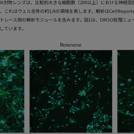
10X対物レンズは、比較的大きな細胞数（200以上）における神経
れはウェル全体の約1/6の領域を表します。解析はCellReporte
トレース用の解析モジュールを含みます。図1は、DMSO処理ニュ
しています。