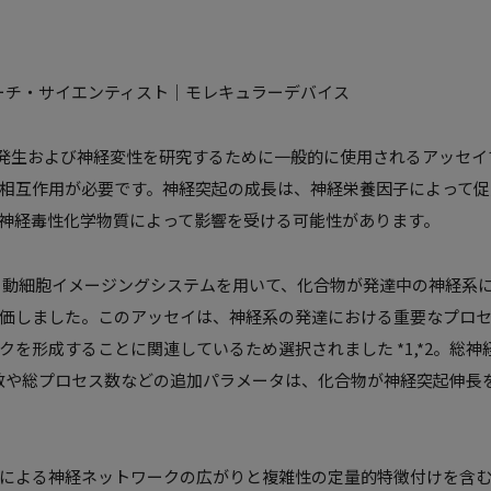
ア・リサーチ・サイエンティスト｜モレキュラーデバイス
oで神経発生および神経変性を研究するために一般的に使用されるアッ
相互作用が必要です。神経突起の成長は、神経栄養因子によって促
神経毒性化学物質によって影響を受ける可能性があります。
 Pico 自動細胞イメージングシステムを用いて、化合物が発達中の神
価しました。このアッセイは、神経系の発達における重要なプロ
クを形成することに関連しているため選択されました *1,*2。総
総分岐数や総プロセス数などの追加パラメータは、化合物が神経突起伸
による神経ネットワークの広がりと複雑性の定量的特徴付けを含