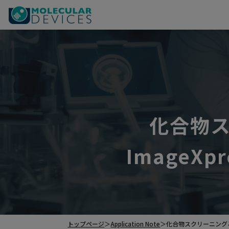
化合物
ImageX
トップページ
＞
Application Note
＞
化合物スクリーニングと神