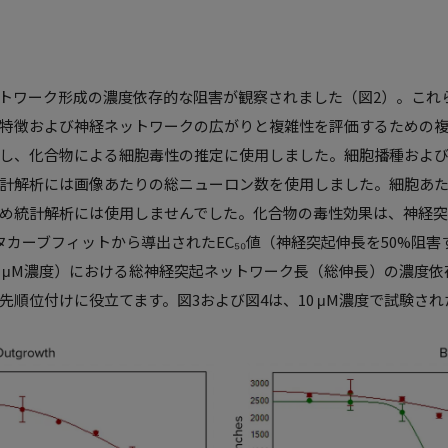
トワーク形成の濃度依存的な阻害が観察されました（図2）。これ
特徴および神経ネットワークの広がりと複雑性を評価するための
し、化合物による細胞毒性の推定に使用しました。細胞播種およ
計解析には画像あたりの総ニューロン数を使用しました。細胞あ
め統計解析には使用しませんでした。化合物の毒性効果は、神経
タカーブフィットから導出されたEC₅₀値（神経突起伸長を50%阻
1 μM濃度）における総神経突起ネットワーク長（総伸長）の濃度
先順位付けに役立てます。図3および図4は、10 μM濃度で試験さ