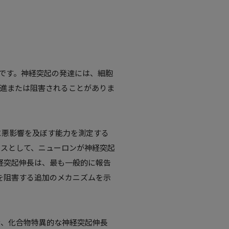
セイです。神経突起の発達には、細胞
進または阻害されることがありま
経系に悪影響を及ぼす能力を測定する
セスとして、ニューロンが神経突起
神経突起伸長は、最も一般的に報告
長を阻害する追加のメカニズムを示
む、化合物特異的な神経突起伸長