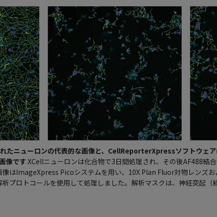
されたニューロンの代表的な画像と、CellReporterXpressソフト
画像です
XCellニューロンは化合物で3日間処理され、その後AF488結合
ImageXpress Picoシステムを用い、10X Plan Fluor対物レン
acing解析プロトコールを使用して処理しました。解析マスクは、神経突