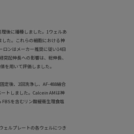
ニン処理後に播種しました。1ウェルあ
mで維持しました。これらの細胞における神
ーロンはメーカー推奨に従い14日
。神経突起伸長への影響は、総伸長、
₀値を用いて評価しました。
固定後、2回洗浄し、AF-488結合
ートしました。Calcein AMは神
 FBSを含むリン酸緩衝生理食塩
384ウェルプレートの各ウェルにつき